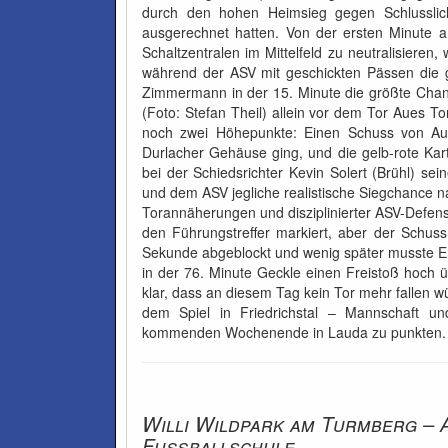
durch den hohen Heimsieg gegen Schlusslich
ausgerechnet hatten. Von der ersten Minute a
Schaltzentralen im Mittelfeld zu neutralisieren
während der ASV mit geschickten Pässen die 
Zimmermann in der 15. Minute die größte Chanc
(Foto: Stefan Theil) allein vor dem Tor Aues To
noch zwei Höhepunkte: Einen Schuss von Aue
Durlacher Gehäuse ging, und die gelb-rote Karte
bei der Schiedsrichter Kevin Solert (Brühl) se
und dem ASV jegliche realistische Siegchance 
Torannäherungen und disziplinierter ASV-Defensi
den Führungstreffer markiert, aber der Schuss 
Sekunde abgeblockt und wenig später musste Ermi
in der 76. Minute Geckle einen Freistoß hoch 
klar, dass an diesem Tag kein Tor mehr fallen
dem Spiel in Friedrichstal – Mannschaft 
kommenden Wochenende in Lauda zu punkten.
Willi Wildpark am Turmberg – 
Fußballschule