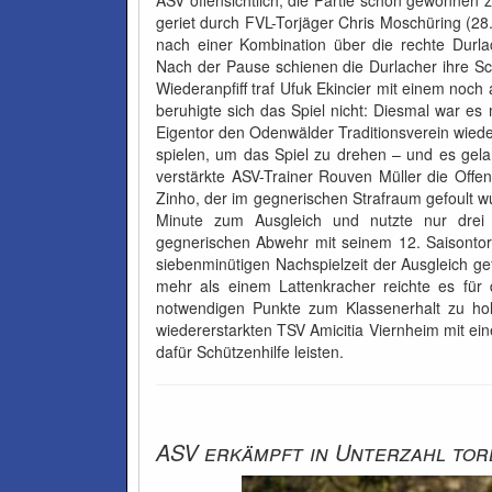
ASV offensichtlich, die Partie schon gewonnen
geriet durch FVL-Torjäger Chris Moschüring (28
nach einer Kombination über die rechte Durla
Nach der Pause schienen die Durlacher ihre 
Wiederanpfiff traf Ufuk Ekincier mit einem noch
beruhigte sich das Spiel nicht: Diesmal war es
Eigentor den Odenwälder Traditionsverein wiede
spielen, um das Spiel zu drehen – und es gel
verstärkte ASV-Trainer Rouven Müller die Offe
Zinho, der im gegnerischen Strafraum gefoult wu
Minute zum Ausgleich und nutzte nur drei
gegnerischen Abwehr mit seinem 12. Saisontor 
siebenminütigen Nachspielzeit der Ausgleich ge
mehr als einem Lattenkracher reichte es für 
notwendigen Punkte zum Klassenerhalt zu h
wiedererstarkten TSV Amicitia Viernheim mit ei
dafür Schützenhilfe leisten.
ASV erkämpft in Unterzahl tor